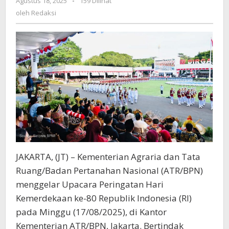
Agustus 18, 2025
oleh
-
159 Dilihat
Upacara
Redaksi
oleh
Redaksi
Peringatan
Hari
Kemerdekaan
ke-
80
Republik
Indonesia
JAKARTA, (JT) – Kementerian Agraria dan Tata
Ruang/Badan Pertanahan Nasional (ATR/BPN)
menggelar Upacara Peringatan Hari
Kemerdekaan ke-80 Republik Indonesia (RI)
pada Minggu (17/08/2025), di Kantor
Kementerian ATR/BPN, Jakarta. Bertindak