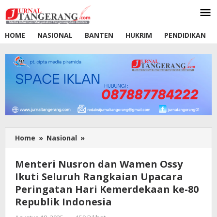
Lewati
ke
konten
HOME
NASIONAL
BANTEN
HUKRIM
PENDIDIKAN
Home
»
Nasional
»
Menteri
Nusron
dan
Menteri Nusron dan Wamen Ossy
Wamen
Ikuti Seluruh Rangkaian Upacara
Ossy
Peringatan Hari Kemerdekaan ke-80
Ikuti
Seluruh
Republik Indonesia
Rangkaian