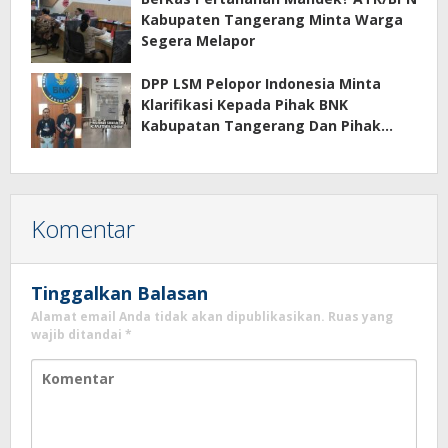
Kabupaten Tangerang Minta Warga
Segera Melapor
DPP LSM Pelopor Indonesia Minta
Klarifikasi Kepada Pihak BNK
Kabupatan Tangerang Dan Pihak
Manajemen Apartemen ECOHOME
Terkait Sewa Kamar Per Jam
Komentar
Tinggalkan Balasan
Alamat email Anda tidak akan dipublikasikan.
Ruas yang
wajib ditandai
*