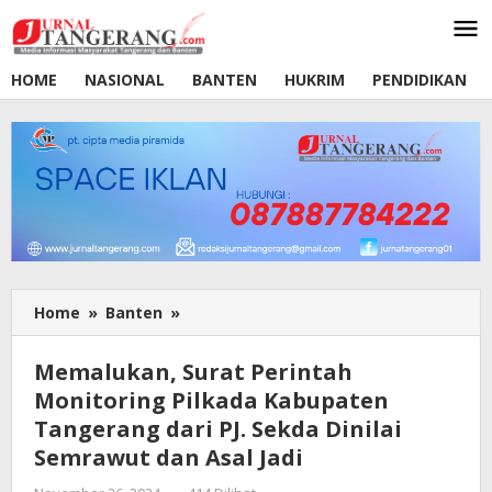
Lewati
ke
konten
HOME
NASIONAL
BANTEN
HUKRIM
PENDIDIKAN
Home
»
Banten
»
Memalukan,
Surat
Perintah
Memalukan, Surat Perintah
Monitoring
Monitoring Pilkada Kabupaten
Pilkada
Tangerang dari PJ. Sekda Dinilai
Kabupaten
Tangerang
Semrawut dan Asal Jadi
dari