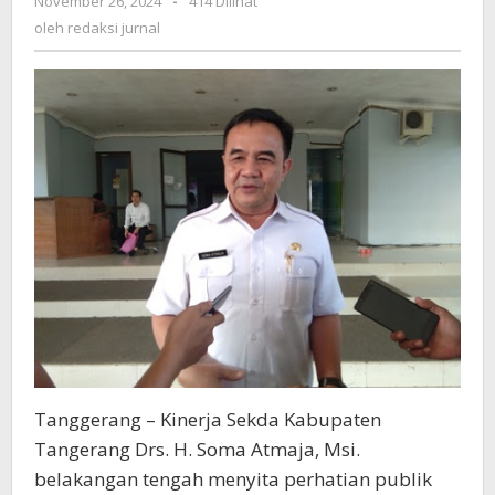
November 26, 2024
oleh
-
414 Dilihat
PJ.
redaksi
oleh
redaksi jurnal
Sekda
jurnal
Dinilai
Semrawut
dan
Asal
Jadi
Tanggerang – Kinerja Sekda Kabupaten
Tangerang Drs. H. Soma Atmaja, Msi.
belakangan tengah menyita perhatian publik