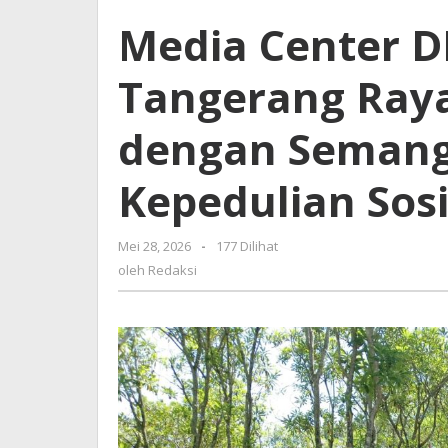
DPRD
Media Center 
Kabupaten
Tangerang
Tangerang Ray
Rayakan
Iduladha
dengan
dengan Semang
Semangat
Berbagi
Kepedulian Sosi
dan
Kepedulian
Sosial
Mei 28, 2026
oleh
-
177 Dilihat
Redaksi
oleh
Redaksi