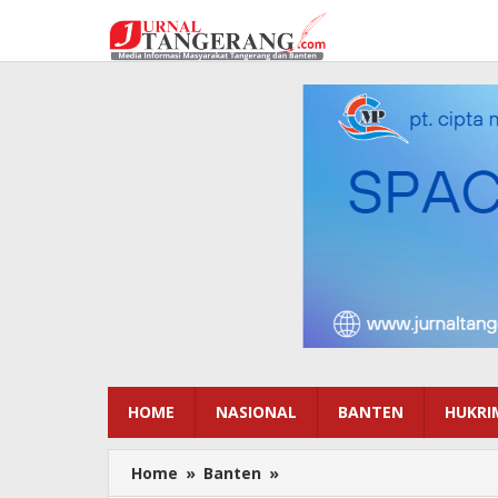
Lewati
ke
konten
HOME
NASIONAL
BANTEN
HUKRI
Home
»
Banten
»
Media
Center