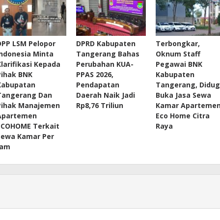
DPP LSM Pelopor
DPRD Kabupaten
Terbongkar,
Indonesia Minta
Tangerang Bahas
Oknum Staff
Klarifikasi Kepada
Perubahan KUA-
Pegawai BNK
Pihak BNK
PPAS 2026,
Kabupaten
Kabupatan
Pendapatan
Tangerang, Didu
Tangerang Dan
Daerah Naik Jadi
Buka Jasa Sewa
Pihak Manajemen
Rp8,76 Triliun
Kamar Aparteme
Apartemen
Eco Home Citra
ECOHOME Terkait
Raya
Sewa Kamar Per
Jam