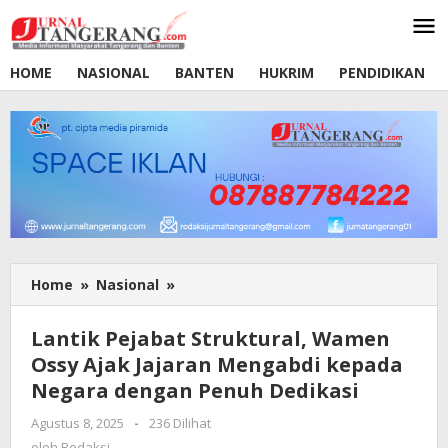
Lewati
ke
konten
HOME
NASIONAL
BANTEN
HUKRIM
PENDIDIKAN
Home
»
Nasional
»
Lantik
Pejabat
Struktural,
Lantik Pejabat Struktural, Wamen
Wamen
Ossy Ajak Jajaran Mengabdi kepada
Ossy
Negara dengan Penuh Dedikasi
Ajak
Jajaran
Agustus 8, 2025
oleh
-
236 Dilihat
Mengabdi
Redaksi
oleh
Redaksi