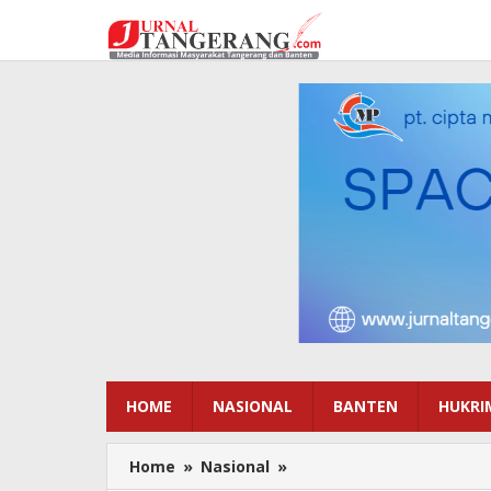
Lewati
ke
konten
HOME
NASIONAL
BANTEN
HUKRI
Home
»
Nasional
»
Lantik
Pejabat