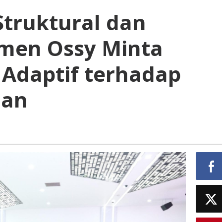
Struktural dan
men Ossy Minta
 Adaptif terhadap
man