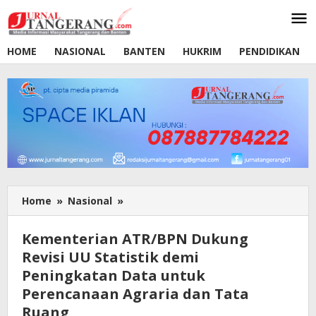
Lewati
ke
konten
HOME
NASIONAL
BANTEN
HUKRIM
PENDIDIKAN
Home
»
Nasional
»
Kementerian
ATR/BPN
Dukung
Kementerian ATR/BPN Dukung
Revisi
Revisi UU Statistik demi
UU
Peningkatan Data untuk
Statistik
demi
Perencanaan Agraria dan Tata
Peningkatan
Ruang