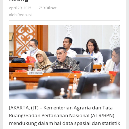
Data
untuk
April 29, 2025
oleh
-
759 Dilihat
Redaksi
Perencanaan
oleh
Redaksi
Agraria
dan
Tata
Ruang
JAKARTA, (JT) – Kementerian Agraria dan Tata
Ruang/Badan Pertanahan Nasional (ATR/BPN)
mendukung dalam hal data spasial dan statistik