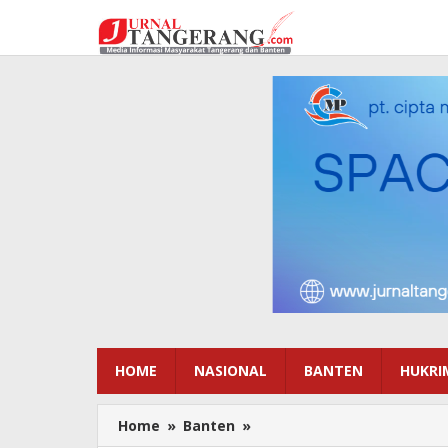
Lewati
ke
konten
HOME
NASIONAL
BANTEN
HUKRI
Home
»
Banten
»
Kejari
Kabupaten