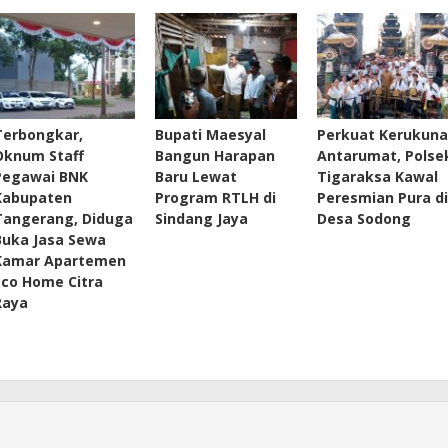
Terbongkar,
Bupati Maesyal
Perkuat Kerukun
Oknum Staff
Bangun Harapan
Antarumat, Polse
Pegawai BNK
Baru Lewat
Tigaraksa Kawal
Kabupaten
Program RTLH di
Peresmian Pura di
Tangerang, Diduga
Sindang Jaya
Desa Sodong
Buka Jasa Sewa
Kamar Apartemen
Eco Home Citra
Raya