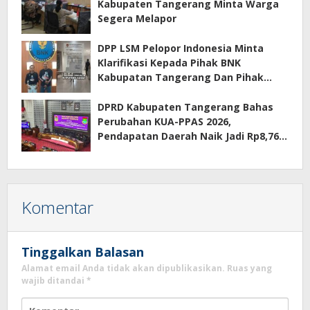
Kabupaten Tangerang Minta Warga
Segera Melapor
DPP LSM Pelopor Indonesia Minta
Klarifikasi Kepada Pihak BNK
Kabupatan Tangerang Dan Pihak
Manajemen Apartemen ECOHOME
Terkait Sewa Kamar Per Jam
DPRD Kabupaten Tangerang Bahas
Perubahan KUA-PPAS 2026,
Pendapatan Daerah Naik Jadi Rp8,76
Triliun
Komentar
Tinggalkan Balasan
Alamat email Anda tidak akan dipublikasikan.
Ruas yang
wajib ditandai
*