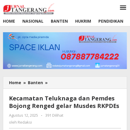
Lewati
ke
konten
HOME
NASIONAL
BANTEN
HUKRIM
PENDIDIKAN
Home
»
Banten
»
Kecamatan
Teluknaga
dan
Kecamatan Teluknaga dan Pemdes
Pemdes
Bojong Renged gelar Musdes RKPDEs
Bojong
Renged
Agustus 12, 2025
oleh
-
391 Dilihat
gelar
Redaksi
oleh
Redaksi
Musdes