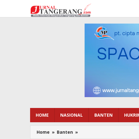
Lewati
ke
konten
HOME
NASIONAL
BANTEN
HUKRI
Home
»
Banten
»
Kawasan
Pergudangan