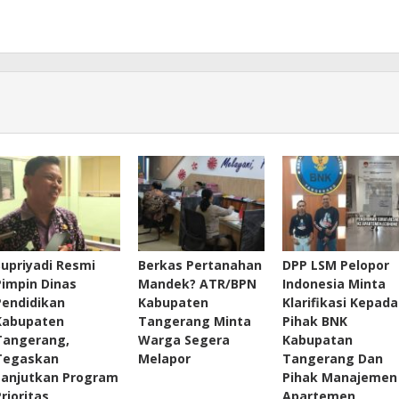
Supriyadi Resmi
Berkas Pertanahan
DPP LSM Pelopor
Pimpin Dinas
Mandek? ATR/BPN
Indonesia Minta
Pendidikan
Kabupaten
Klarifikasi Kepada
Kabupaten
Tangerang Minta
Pihak BNK
Tangerang,
Warga Segera
Kabupatan
Tegaskan
Melapor
Tangerang Dan
Lanjutkan Program
Pihak Manajemen
Prioritas
Apartemen