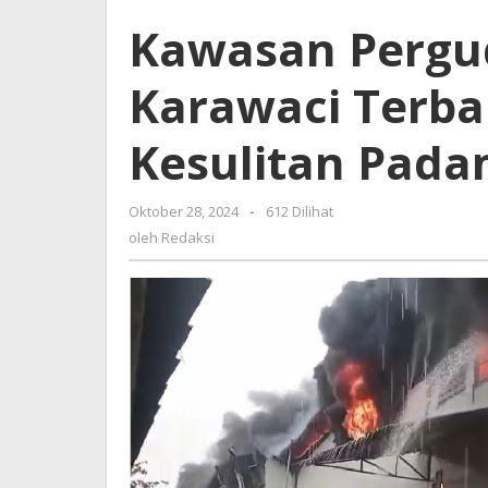
Indo
Kawasan Pergu
Raya
Karawaci
Karawaci Terb
Terbakar,
Damkar
Kesulitan
Kesulitan Pada
Padamkan
Api
Oktober 28, 2024
oleh
-
612 Dilihat
Redaksi
oleh
Redaksi