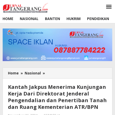
Lewati
ke
konten
HOME
NASIONAL
BANTEN
HUKRIM
PENDIDIKAN
Home
»
Nasional
»
Kantah
Jakpus
Menerima
Kantah Jakpus Menerima Kunjungan
Kunjungan
Kerja Dari Direktorat Jenderal
Kerja
Pengendalian dan Penertiban Tanah
Dari
Direktorat
dan Ruang Kementerian ATR/BPN
Jenderal