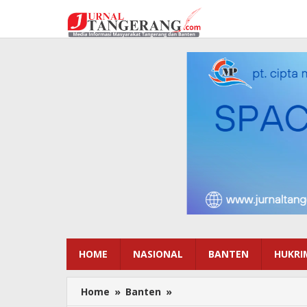
Lewati
ke
konten
HOME
NASIONAL
BANTEN
HUKRI
Home
»
Banten
»
Kabupaten
Tangerang