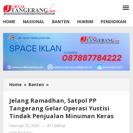
Lewati
ke
konten
HOME
NASIONAL
BANTEN
HUKRIM
PENDIDIKAN
Home
»
Banten
»
Jelang
Ramadhan,
Satpol
Jelang Ramadhan, Satpol PP
PP
Tangerang Gelar Operasi Yustisi
Tangerang
Tindak Penjualan Minuman Keras
Gelar
Operasi
Februari 25, 2025
oleh
-
411 Dilihat
Yustisi
Redaksi
oleh
Redaksi