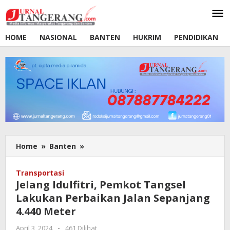
Lewati
ke
konten
HOME
NASIONAL
BANTEN
HUKRIM
PENDIDIKAN
Home
»
Banten
»
Jelang
Idulfitri,
Pemkot
Transportasi
Tangsel
Jelang Idulfitri, Pemkot Tangsel
Lakukan
Lakukan Perbaikan Jalan Sepanjang
Perbaikan
4.440 Meter
Jalan
Sepanjang
April 3, 2024
oleh
-
461 Dilihat