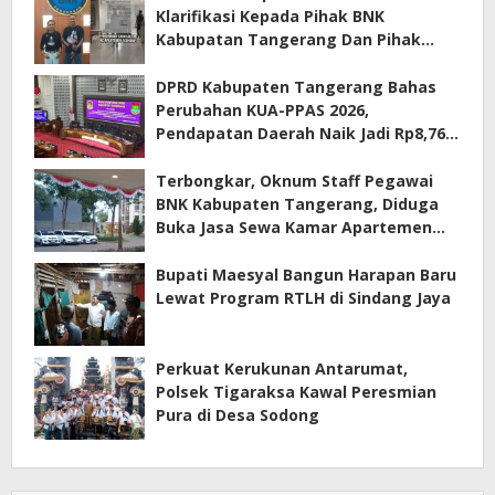
Klarifikasi Kepada Pihak BNK
Kabupatan Tangerang Dan Pihak
Manajemen Apartemen ECOHOME
Terkait Sewa Kamar Per Jam
DPRD Kabupaten Tangerang Bahas
Perubahan KUA-PPAS 2026,
Pendapatan Daerah Naik Jadi Rp8,76
Triliun
Terbongkar, Oknum Staff Pegawai
BNK Kabupaten Tangerang, Diduga
Buka Jasa Sewa Kamar Apartemen
Eco Home Citra Raya
Bupati Maesyal Bangun Harapan Baru
Lewat Program RTLH di Sindang Jaya
Perkuat Kerukunan Antarumat,
Polsek Tigaraksa Kawal Peresmian
Pura di Desa Sodong