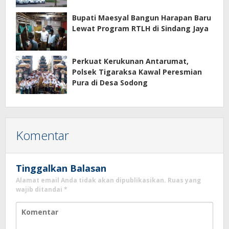
Eco Home Citra Raya
Bupati Maesyal Bangun Harapan Baru
Lewat Program RTLH di Sindang Jaya
Perkuat Kerukunan Antarumat,
Polsek Tigaraksa Kawal Peresmian
Pura di Desa Sodong
Komentar
Tinggalkan Balasan
Alamat email Anda tidak akan dipublikasikan.
Ruas yang
wajib ditandai
*