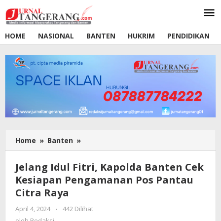
Lewati
ke
konten
HOME
NASIONAL
BANTEN
HUKRIM
PENDIDIKAN
Home
»
Banten
»
Jelang
Idul
Fitri,
Jelang Idul Fitri, Kapolda Banten Cek
Kapolda
Kesiapan Pengamanan Pos Pantau
Banten
Citra Raya
Cek
Kesiapan
April 4, 2024
oleh
-
442 Dilihat
Pengamanan
Redaksi
oleh
Redaksi