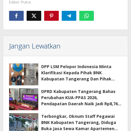
Editor: Putra
Jangan Lewatkan
DPP LSM Pelopor Indonesia Minta
Klarifikasi Kepada Pihak BNK
Kabupatan Tangerang Dan Pihak
Manajemen Apartemen ECOHOME
Terkait Sewa Kamar Per Jam
DPRD Kabupaten Tangerang Bahas
Perubahan KUA-PPAS 2026,
Pendapatan Daerah Naik Jadi Rp8,76
Triliun
Terbongkar, Oknum Staff Pegawai
BNK Kabupaten Tangerang, Diduga
Buka Jasa Sewa Kamar Apartemen