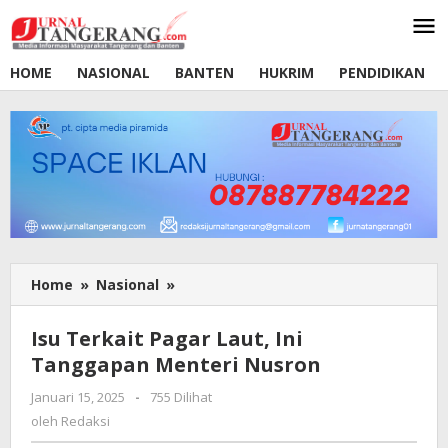
Lewati
ke
konten
HOME
NASIONAL
BANTEN
HUKRIM
PENDIDIKAN
Home
»
Nasional
»
Isu
Terkait
Pagar
Isu Terkait Pagar Laut, Ini
Laut,
Tanggapan Menteri Nusron
Ini
Tanggapan
Januari 15, 2025
oleh
-
755 Dilihat
Menteri
Redaksi
oleh
Redaksi
Nusron