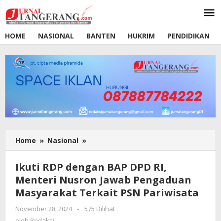
Lewati
ke
konten
HOME
NASIONAL
BANTEN
HUKRIM
PENDIDIKAN
Home
»
Nasional
»
Ikuti
RDP
dengan
Ikuti RDP dengan BAP DPD RI,
BAP
Menteri Nusron Jawab Pengaduan
DPD
Masyarakat Terkait PSN Pariwisata
RI,
Menteri
November 28, 2024
oleh
-
575 Dilihat
Nusron
Redaksi
oleh
Redaksi