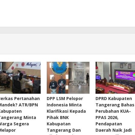
Berkas Pertanahan
DPP LSM Pelopor
DPRD Kabupaten
Mandek? ATR/BPN
Indonesia Minta
Tangerang Bahas
Kabupaten
Klarifikasi Kepada
Perubahan KUA-
Tangerang Minta
Pihak BNK
PPAS 2026,
Warga Segera
Kabupatan
Pendapatan
Melapor
Tangerang Dan
Daerah Naik Jadi