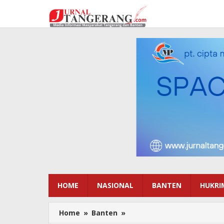
Lewati
ke
konten
HOME
NASIONAL
BANTEN
HUKRI
Home
»
Banten
»
HUT
Ke-