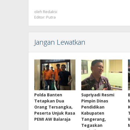
oleh
Redaksi
Editor: Putra
Jangan Lewatkan
Polda Banten
Supriyadi Resmi
Tetapkan Dua
Pimpin Dinas
Orang Tersangka,
Pendidikan
Peserta Unjuk Rasa
Kabupaten
PEMI AW Balaraja
Tangerang,
Tegaskan