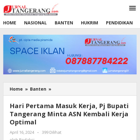
Lewati
ke
konten
HOME
NASIONAL
BANTEN
HUKRIM
PENDIDIKAN
Home
»
Banten
»
Hari
Pertama
Masuk
Hari Pertama Masuk Kerja, Pj Bupati
Kerja,
Tangerang Minta ASN Kembali Kerja
Pj
Optimal
Bupati
Tangerang
April 16, 2024
oleh
-
399 Dilihat
Minta
Redaksi
oleh
Redaksi