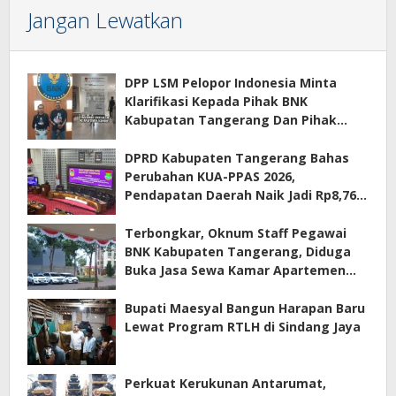
Jangan Lewatkan
DPP LSM Pelopor Indonesia Minta
Klarifikasi Kepada Pihak BNK
Kabupatan Tangerang Dan Pihak
Manajemen Apartemen ECOHOME
Terkait Sewa Kamar Per Jam
DPRD Kabupaten Tangerang Bahas
Perubahan KUA-PPAS 2026,
Pendapatan Daerah Naik Jadi Rp8,76
Triliun
Terbongkar, Oknum Staff Pegawai
BNK Kabupaten Tangerang, Diduga
Buka Jasa Sewa Kamar Apartemen
Eco Home Citra Raya
Bupati Maesyal Bangun Harapan Baru
Lewat Program RTLH di Sindang Jaya
Perkuat Kerukunan Antarumat,