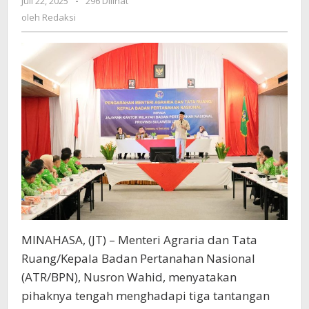
Juli 22, 2025
oleh
-
296 Dilihat
Sistem
Redaksi
oleh
Redaksi
dan
SDM
di
Hadapan
Jajaran
Kanwil
BPN
Provinsi
Sulut
MINAHASA, (JT) – Menteri Agraria dan Tata
Ruang/Kepala Badan Pertanahan Nasional
(ATR/BPN), Nusron Wahid, menyatakan
pihaknya tengah menghadapi tiga tantangan