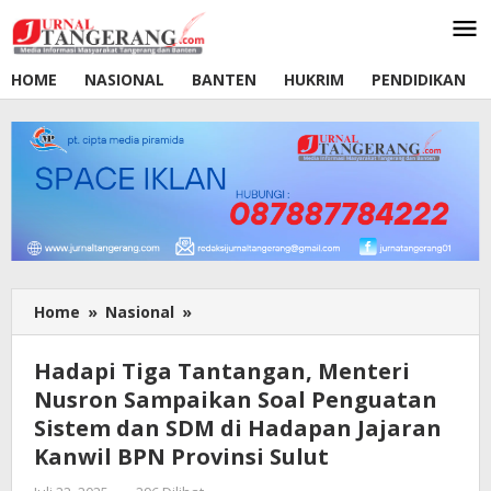
Lewati
ke
konten
HOME
NASIONAL
BANTEN
HUKRIM
PENDIDIKAN
Home
»
Nasional
»
Hadapi
Tiga
Tantangan,
Hadapi Tiga Tantangan, Menteri
Menteri
Nusron Sampaikan Soal Penguatan
Nusron
Sistem dan SDM di Hadapan Jajaran
Sampaikan
Soal
Kanwil BPN Provinsi Sulut
Penguatan