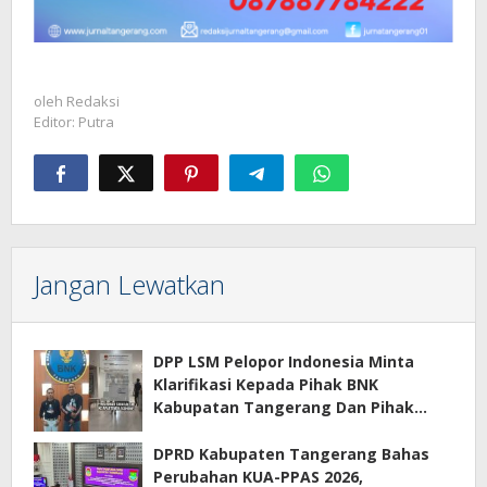
oleh
Redaksi
Editor: Putra
Jangan Lewatkan
DPP LSM Pelopor Indonesia Minta
Klarifikasi Kepada Pihak BNK
Kabupatan Tangerang Dan Pihak
Manajemen Apartemen ECOHOME
Terkait Sewa Kamar Per Jam
DPRD Kabupaten Tangerang Bahas
Perubahan KUA-PPAS 2026,