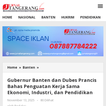
Lewati
ke
konten
HOME
NASIONAL
BANTEN
HUKRIM
PENDIDIKAN
Home
»
Banten
»
Gubernur
Banten
dan
Gubernur Banten dan Dubes Prancis
Dubes
Bahas Penguatan Kerja Sama
Prancis
Ekonomi, Industri, dan Pendidikan
Bahas
Penguatan
November 13, 2025
oleh
-
80 Dilihat
Kerja
Redaksi
oleh
Redaksi