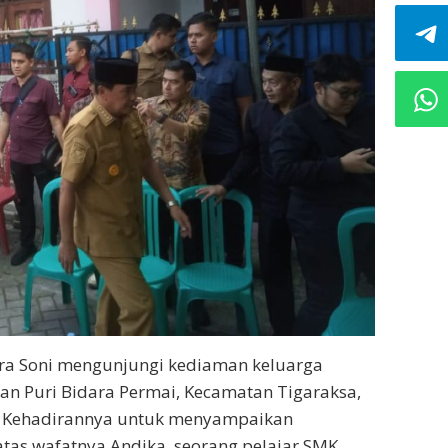
ra Soni mengunjungi kediaman keluarga
an Puri Bidara Permai, Kecamatan Tigaraksa,
). Kehadirannya untuk menyampaikan
as wafatnya Andika, seorang pelajar SMK