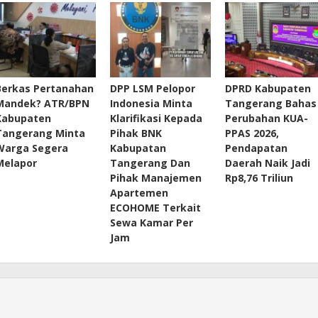
Berkas Pertanahan
DPP LSM Pelopor
DPRD Kabupaten
Mandek? ATR/BPN
Indonesia Minta
Tangerang Bahas
Kabupaten
Klarifikasi Kepada
Perubahan KUA-
Tangerang Minta
Pihak BNK
PPAS 2026,
Warga Segera
Kabupatan
Pendapatan
Melapor
Tangerang Dan
Daerah Naik Jadi
Pihak Manajemen
Rp8,76 Triliun
Apartemen
ECOHOME Terkait
Sewa Kamar Per
Jam