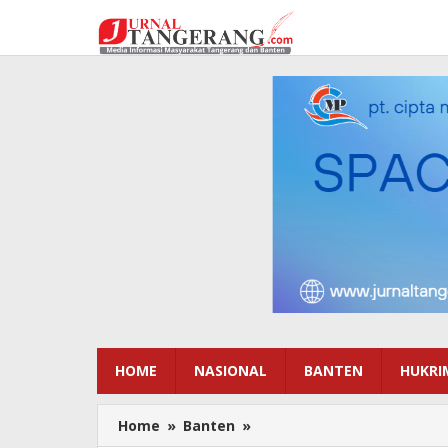
Lewati
ke
konten
HOME
NASIONAL
BANTEN
HUKRI
Home
»
Banten
»
Gubernur
Banten