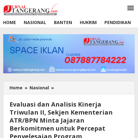
Lewati
ke
konten
HOME
NASIONAL
BANTEN
HUKRIM
PENDIDIKAN
Home
»
Nasional
»
Evaluasi
dan
Analisis
Evaluasi dan Analisis Kinerja
Kinerja
Triwulan II, Sekjen Kementerian
Triwulan
ATR/BPN Minta Jajaran
II,
Sekjen
Berkomitmen untuk Percepat
Kementerian
Penyelesaian Program