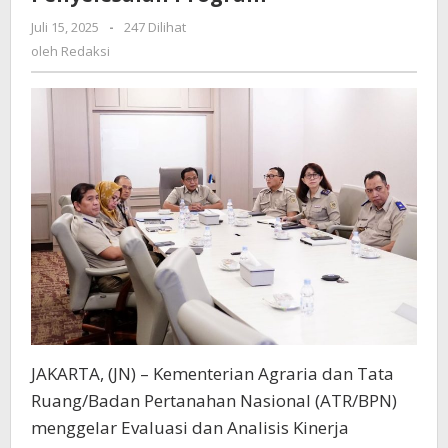
ATR/BPN
Minta
Juli 15, 2025
oleh
-
247 Dilihat
Redaksi
Jajaran
oleh
Redaksi
Berkomitmen
untuk
Percepat
Penyelesaian
Program
JAKARTA, (JN) – Kementerian Agraria dan Tata
Ruang/Badan Pertanahan Nasional (ATR/BPN)
menggelar Evaluasi dan Analisis Kinerja