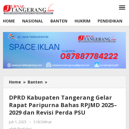
Lewati
ke
konten
HOME
NASIONAL
BANTEN
HUKRIM
PENDIDIKAN
Home
»
Banten
»
DPRD
Kabupaten
Tangerang
DPRD Kabupaten Tangerang Gelar
Gelar
Rapat Paripurna Bahas RPJMD 2025–
Rapat
2029 dan Revisi Perda PSU
Paripurna
Bahas
Juli 1, 2025
oleh
-
518 Dilihat
RPJMD
Redaksi
oleh
Redaksi