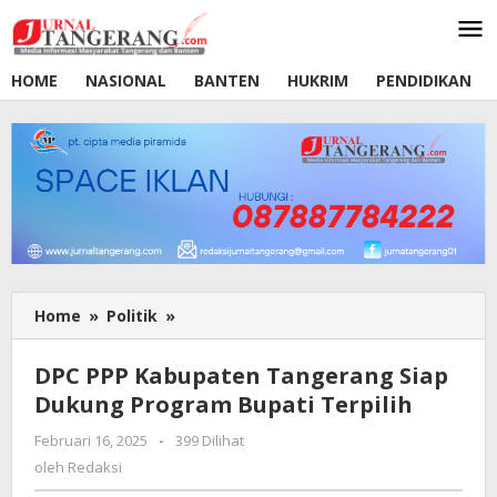
Lewati
ke
konten
HOME
NASIONAL
BANTEN
HUKRIM
PENDIDIKAN
Home
»
Politik
»
DPC
PPP
Kabupaten
DPC PPP Kabupaten Tangerang Siap
Tangerang
Dukung Program Bupati Terpilih
Siap
Dukung
Februari 16, 2025
oleh
-
399 Dilihat
Program
Redaksi
oleh
Redaksi
Bupati