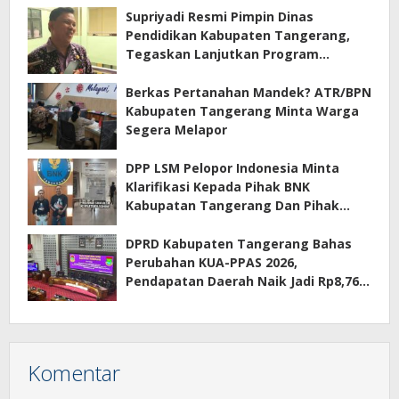
Supriyadi Resmi Pimpin Dinas
Pendidikan Kabupaten Tangerang,
Tegaskan Lanjutkan Program
Prioritas
Berkas Pertanahan Mandek? ATR/BPN
Kabupaten Tangerang Minta Warga
Segera Melapor
DPP LSM Pelopor Indonesia Minta
Klarifikasi Kepada Pihak BNK
Kabupatan Tangerang Dan Pihak
Manajemen Apartemen ECOHOME
Terkait Sewa Kamar Per Jam
DPRD Kabupaten Tangerang Bahas
Perubahan KUA-PPAS 2026,
Pendapatan Daerah Naik Jadi Rp8,76
Triliun
Komentar