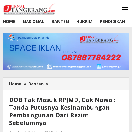
Lewati
ke
konten
HOME
NASIONAL
BANTEN
HUKRIM
PENDIDIKAN
Home
»
Banten
»
DOB
Tak
Masuk
DOB Tak Masuk RPJMD, Cak Nawa :
RPJMD,
Tanda Putusnya Kesinambungan
Cak
Pembangunan Dari Rezim
Nawa
:
Sebelumnya
Tanda