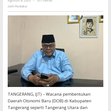
Agustus 4, 2025
oleh
-
337 Dilihat
Putusnya
Redaksi
oleh
Redaksi
Kesinambungan
Pembangunan
Dari
Rezim
Sebelumnya
TANGERANG, (JT) – Wacana pembentukan
Daerah Otonomi Baru (DOB) di Kabupaten
Tangerang seperti Tangerang Utara dan