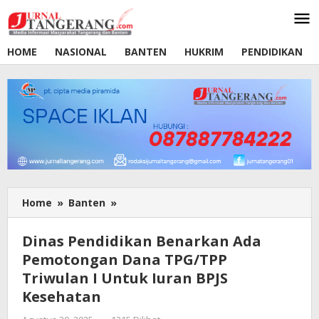
Lewati
ke
konten
HOME
NASIONAL
BANTEN
HUKRIM
PENDIDIKAN
Home
»
Banten
»
Dinas
Pendidikan
Benarkan
Dinas Pendidikan Benarkan Ada
Ada
Pemotongan Dana TPG/TPP
Pemotongan
Triwulan I Untuk Iuran BPJS
Dana
TPG/TPP
Kesehatan
Triwulan