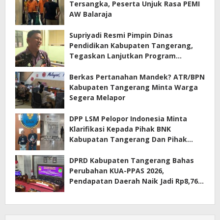
Tersangka, Peserta Unjuk Rasa PEMI
AW Balaraja
Supriyadi Resmi Pimpin Dinas
Pendidikan Kabupaten Tangerang,
Tegaskan Lanjutkan Program
Prioritas
Berkas Pertanahan Mandek? ATR/BPN
Kabupaten Tangerang Minta Warga
Segera Melapor
DPP LSM Pelopor Indonesia Minta
Klarifikasi Kepada Pihak BNK
Kabupatan Tangerang Dan Pihak
Manajemen Apartemen ECOHOME
Terkait Sewa Kamar Per Jam
DPRD Kabupaten Tangerang Bahas
Perubahan KUA-PPAS 2026,
Pendapatan Daerah Naik Jadi Rp8,76
Triliun