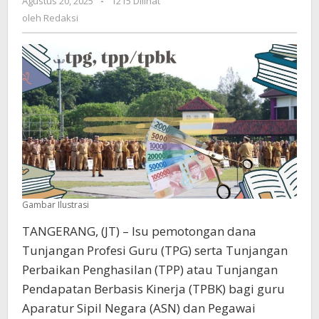
Agustus 20, 2025
oleh
-
1215 Dilihat
I
Redaksi
oleh
Redaksi
Untuk
Iuran
BPJS
Kesehatan
Gambar Ilustrasi
TANGERANG, (JT) – Isu pemotongan dana
Tunjangan Profesi Guru (TPG) serta Tunjangan
Perbaikan Penghasilan (TPP) atau Tunjangan
Pendapatan Berbasis Kinerja (TPBK) bagi guru
Aparatur Sipil Negara (ASN) dan Pegawai