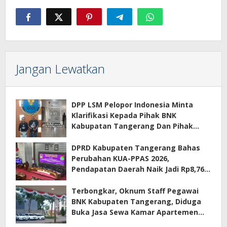
Jangan Lewatkan
DPP LSM Pelopor Indonesia Minta
Klarifikasi Kepada Pihak BNK
Kabupatan Tangerang Dan Pihak
Manajemen Apartemen ECOHOME
Terkait Sewa Kamar Per Jam
DPRD Kabupaten Tangerang Bahas
Perubahan KUA-PPAS 2026,
Pendapatan Daerah Naik Jadi Rp8,76
Triliun
Terbongkar, Oknum Staff Pegawai
BNK Kabupaten Tangerang, Diduga
Buka Jasa Sewa Kamar Apartemen
Eco Home Citra Raya