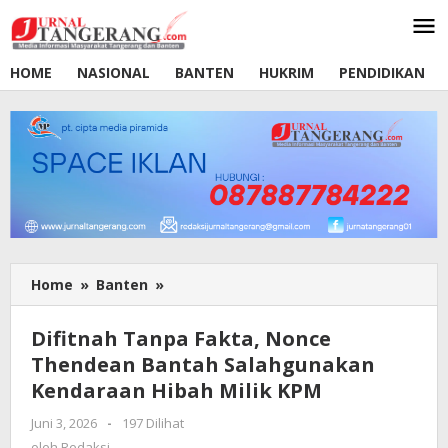
Lewati
ke
konten
HOME
NASIONAL
BANTEN
HUKRIM
PENDIDIKAN
Home
»
Banten
»
Difitnah
Tanpa
Fakta,
Difitnah Tanpa Fakta, Nonce
Nonce
Thendean Bantah Salahgunakan
Thendean
Kendaraan Hibah Milik KPM
Bantah
Salahgunakan
Juni 3, 2026
oleh
-
197 Dilihat
Kendaraan
Redaksi
oleh
Redaksi