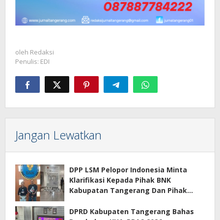
oleh
Redaksi
Penulis: EDI
Jangan Lewatkan
DPP LSM Pelopor Indonesia Minta
Klarifikasi Kepada Pihak BNK
Kabupatan Tangerang Dan Pihak
Manajemen Apartemen ECOHOME
Terkait Sewa Kamar Per Jam
DPRD Kabupaten Tangerang Bahas