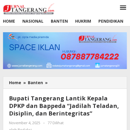
Lewati
ke
konten
HOME
NASIONAL
BANTEN
HUKRIM
PENDIDIKAN
Home
»
Banten
»
Bupati
Tangerang
Lantik
Bupati Tangerang Lantik Kepala
Kepala
DPKP dan Bappeda “Jadilah Teladan,
DPKP
Disiplin, dan Berintegritas”
dan
Bappeda
November 4, 2025
oleh
-
77 Dilihat
“Jadilah
Redaksi
oleh
Redaksi