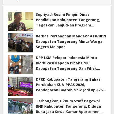
Supriyadi Resmi Pimpin Dinas
Pendidikan Kabupaten Tangerang,
Tegaskan Lanjutkan Program
Prioritas
Berkas Pertanahan Mandek? ATR/BPN
Kabupaten Tangerang Minta Warga
Segera Melapor
DPP LSM Pelopor Indonesia Minta
Klarifikasi Kepada Pihak BNK
Kabupatan Tangerang Dan Pihak
Manajemen Apartemen ECOHOME
Terkait Sewa Kamar Per Jam
DPRD Kabupaten Tangerang Bahas
Perubahan KUA-PPAS 2026,
Pendapatan Daerah Naik Jadi Rp8,76
Triliun
Terbongkar, Oknum Staff Pegawai
BNK Kabupaten Tangerang, Diduga
Buka Jasa Sewa Kamar Apartemen