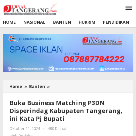
Lewati
ke
konten
HOME
NASIONAL
BANTEN
HUKRIM
PENDIDIKAN
Home
»
Banten
»
Buka
Business
Matching
Buka Business Matching P3DN
P3DN
Disperindag Kabupaten Tangerang,
Disperindag
ini Kata Pj Bupati
Kabupaten
Tangerang,
Oktober 11, 2024
oleh
-
480 Dilihat
ini
Redaksi
oleh
Redaksi