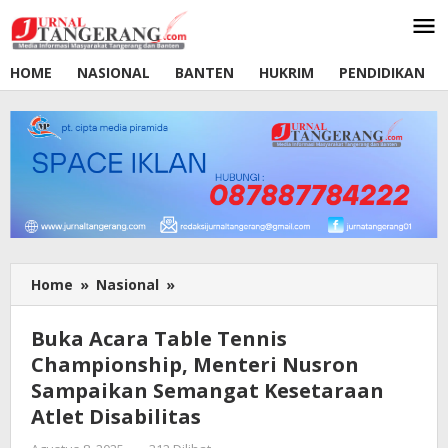
Lewati
ke
konten
HOME
NASIONAL
BANTEN
HUKRIM
PENDIDIKAN
Home
»
Nasional
»
Buka
Acara
Table
Buka Acara Table Tennis
Tennis
Championship, Menteri Nusron
Championship,
Sampaikan Semangat Kesetaraan
Menteri
Nusron
Atlet Disabilitas
Sampaikan