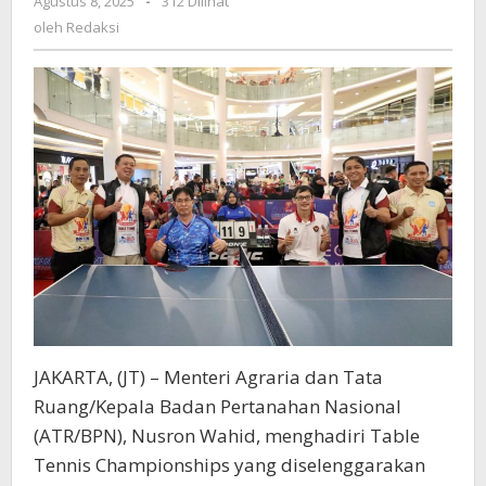
Agustus 8, 2025
oleh
-
312 Dilihat
Semangat
Redaksi
oleh
Redaksi
Kesetaraan
Atlet
Disabilitas
JAKARTA, (JT) – Menteri Agraria dan Tata
Ruang/Kepala Badan Pertanahan Nasional
(ATR/BPN), Nusron Wahid, menghadiri Table
Tennis Championships yang diselenggarakan