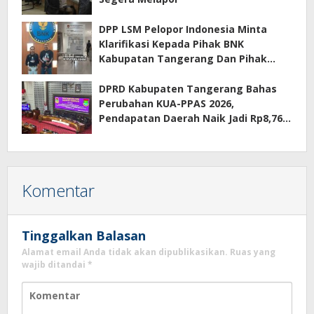
DPP LSM Pelopor Indonesia Minta
Klarifikasi Kepada Pihak BNK
Kabupatan Tangerang Dan Pihak
Manajemen Apartemen ECOHOME
Terkait Sewa Kamar Per Jam
DPRD Kabupaten Tangerang Bahas
Perubahan KUA-PPAS 2026,
Pendapatan Daerah Naik Jadi Rp8,76
Triliun
Komentar
Tinggalkan Balasan
Alamat email Anda tidak akan dipublikasikan.
Ruas yang
wajib ditandai
*