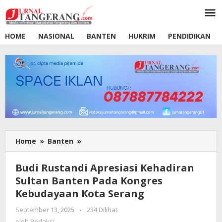
Lewati
ke
konten
HOME
NASIONAL
BANTEN
HUKRIM
PENDIDIKAN
Home
»
Banten
»
Budi
Rustandi
Apresiasi
Budi Rustandi Apresiasi Kehadiran
Kehadiran
Sultan Banten Pada Kongres
Sultan
Kebudayaan Kota Serang
Banten
Pada
September 13, 2025
oleh
-
234 Dilihat
Kongres
Redaksi
oleh
Redaksi