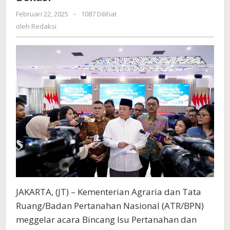
Sampaikan
Perkembangan
Februari 22, 2025
oleh
-
1087 Dilihat
Redaksi
Penyelesaian
oleh
Redaksi
Pagar
Laut
di
Kabupaten
Tangerang
dan
Bekasi
JAKARTA, (JT) – Kementerian Agraria dan Tata
Ruang/Badan Pertanahan Nasional (ATR/BPN)
meggelar acara Bincang Isu Pertanahan dan