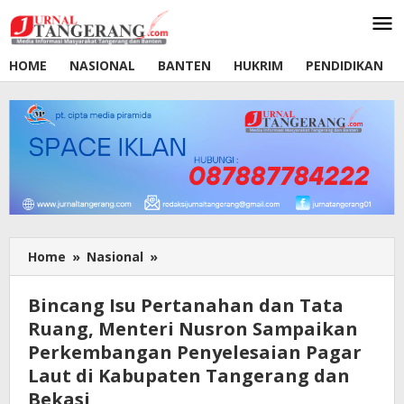
Lewati
ke
konten
HOME
NASIONAL
BANTEN
HUKRIM
PENDIDIKAN
Home
»
Nasional
»
Bincang
Isu
Pertanahan
Bincang Isu Pertanahan dan Tata
dan
Ruang, Menteri Nusron Sampaikan
Tata
Perkembangan Penyelesaian Pagar
Ruang,
Menteri
Laut di Kabupaten Tangerang dan
Nusron
Bekasi