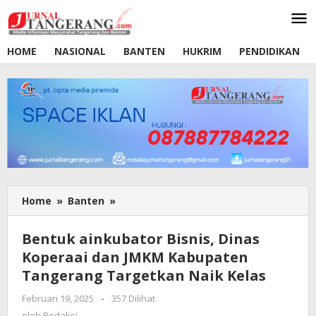
Lewati
ke
konten
HOME
NASIONAL
BANTEN
HUKRIM
PENDIDIKAN
Home
»
Banten
»
Bentuk
ainkubator
Bisnis,
Bentuk ainkubator Bisnis, Dinas
Dinas
Koperaai dan JMKM Kabupaten
Koperaai
Tangerang Targetkan Naik Kelas
dan
JMKM
Februari 19, 2025
oleh
-
357 Dilihat
Kabupaten
Redaksi
oleh
Redaksi