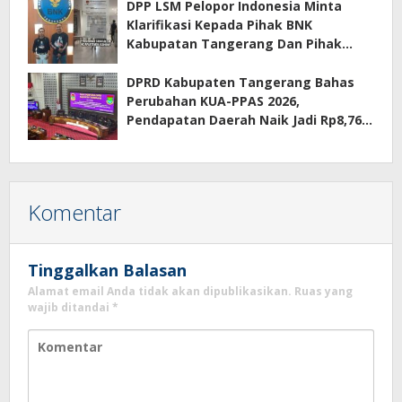
DPP LSM Pelopor Indonesia Minta
Klarifikasi Kepada Pihak BNK
Kabupatan Tangerang Dan Pihak
Manajemen Apartemen ECOHOME
Terkait Sewa Kamar Per Jam
DPRD Kabupaten Tangerang Bahas
Perubahan KUA-PPAS 2026,
Pendapatan Daerah Naik Jadi Rp8,76
Triliun
Komentar
Tinggalkan Balasan
Alamat email Anda tidak akan dipublikasikan.
Ruas yang
wajib ditandai
*