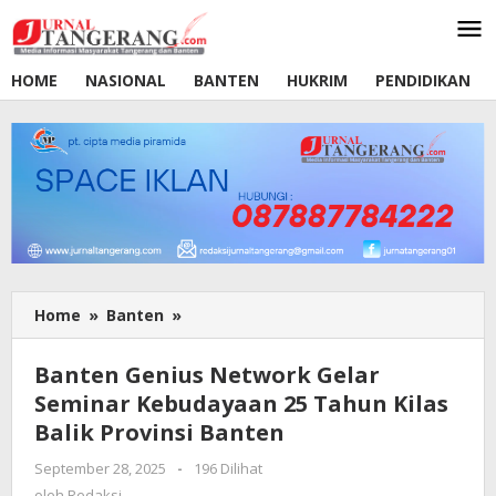
Lewati
ke
konten
HOME
NASIONAL
BANTEN
HUKRIM
PENDIDIKAN
Home
»
Banten
»
Banten
Genius
Network
Banten Genius Network Gelar
Gelar
Seminar Kebudayaan 25 Tahun Kilas
Seminar
Balik Provinsi Banten
Kebudayaan
25
September 28, 2025
oleh
-
196 Dilihat
Tahun
Redaksi
oleh
Redaksi