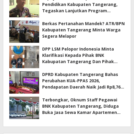
Pendidikan Kabupaten Tangerang,
Tegaskan Lanjutkan Program
Prioritas
Berkas Pertanahan Mandek? ATR/BPN
Kabupaten Tangerang Minta Warga
Segera Melapor
DPP LSM Pelopor Indonesia Minta
Klarifikasi Kepada Pihak BNK
Kabupatan Tangerang Dan Pihak
Manajemen Apartemen ECOHOME
Terkait Sewa Kamar Per Jam
DPRD Kabupaten Tangerang Bahas
Perubahan KUA-PPAS 2026,
Pendapatan Daerah Naik Jadi Rp8,76
Triliun
Terbongkar, Oknum Staff Pegawai
BNK Kabupaten Tangerang, Diduga
Buka Jasa Sewa Kamar Apartemen
Eco Home Citra Raya