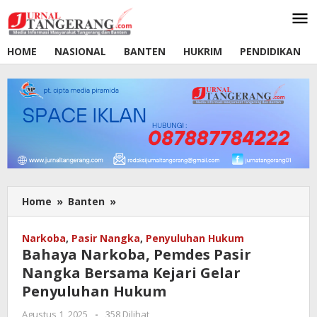
Lewati
ke
konten
HOME
NASIONAL
BANTEN
HUKRIM
PENDIDIKAN
Home
»
Banten
»
Bahaya
Narkoba,
Pemdes
Narkoba
,
Pasir Nangka
,
Penyuluhan Hukum
Pasir
Bahaya Narkoba, Pemdes Pasir
Nangka
Nangka Bersama Kejari Gelar
Bersama
Penyuluhan Hukum
Kejari
Gelar
Agustus 1, 2025
oleh
-
358 Dilihat