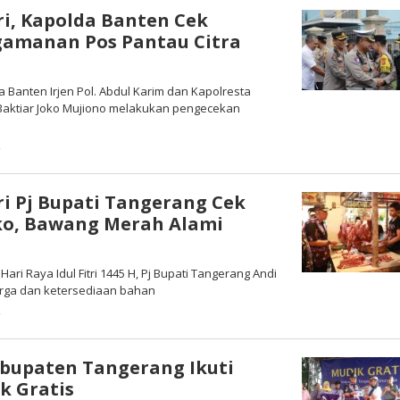
tri, Kapolda Banten Cek
gamanan Pos Pantau Citra
da Banten Irjen Pol. Abdul Karim dan Kapolresta
aktiar Joko Mujiono melakukan pengecekan
4
oleh
Redaksi
tri Pj Bupati Tangerang Cek
o, Bawang Merah Alami
 Hari Raya Idul Fitri 1445 H, Pj Bupati Tangerang Andi
rga dan ketersediaan bahan
4
oleh
Redaksi
bupaten Tangerang Ikuti
k Gratis