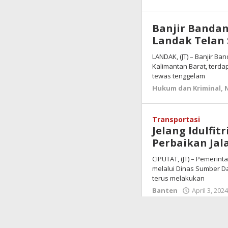
Banjir Bandan
Landak Telan 
LANDAK, (JT) – Banjir B
Kalimantan Barat, terda
tewas tenggelam
Hukum dan Kriminal
,
Transportasi
Jelang Idulfi
Perbaikan Jal
CIPUTAT, (JT) – Pemerint
melalui Dinas Sumber D
terus melakukan
Banten
April 3, 202
Ketua IWPG H