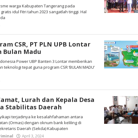
siasme warga Kabupaten Tangerang pada
atis idul Fitri tahun 2023 sangatlah tinggi. Hal
ada
4
oleh
Redaksi
ram CSR, PT PLN UPB Lontar
m Bulan Madu
Indonesia Power UBP Banten 3 Lontar memberikan
 teknologi tepat guna program CSR ‘BULAN MADU’
4
oleh
Redaksi
amat, Lurah dan Kepala Desa
 Stabilitas Daerah
yikapi terjadinya ke kesalahfahaman antara
tan (Ormas) dengan oknum bank keliling di
kretaris Daerah (Sekda) Kabupaten
iminal
April 3, 2024
oleh