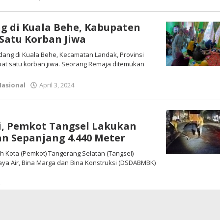
Redaksi
g di Kuala Behe, Kabupaten
Satu Korban Jiwa
andang di Kuala Behe, Kecamatan Landak, Provinsi
pat satu korban jiwa. Seorang Remaja ditemukan
Nasional
April 3, 2024
oleh
Redaksi
tri, Pemkot Tangsel Lakukan
an Sepanjang 4.440 Meter
ah Kota (Pemkot) Tangerang Selatan (Tangsel)
aya Air, Bina Marga dan Bina Konstruksi (DSDABMBK)
4
oleh
Redaksi
yun Sook Yoon : DPCW Adalah