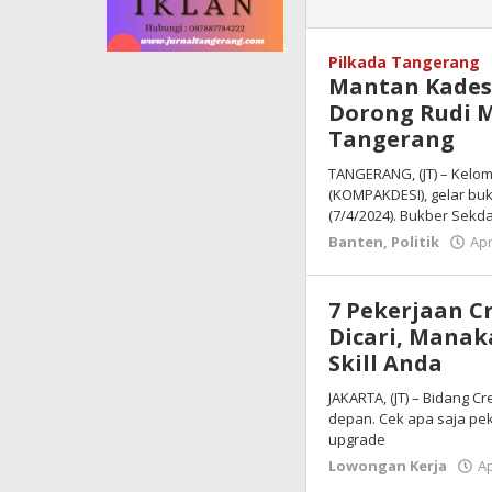
Pilkada Tangerang
Mantan Kades
Dorong Rudi M
Tangerang
TANGERANG, (JT) – Kelo
(KOMPAKDESI), gelar bu
(7/4/2024). Bukber Sek
Banten
,
Politik
Apr
7 Pekerjaan Cr
Dicari, Manak
Skill Anda
JAKARTA, (JT) – Bidang C
depan. Cek apa saja pek
upgrade
Lowongan Kerja
Ap