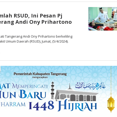
mlah RSUD, Ini Pesan Pj
erang Andi Ony Prihartono
n
ati Tangerang Andi Ony Prihartono berkeliling
it Umum Daerah (RSUD), Jumat, (5/4/2024).
4
oleh
Redaksi