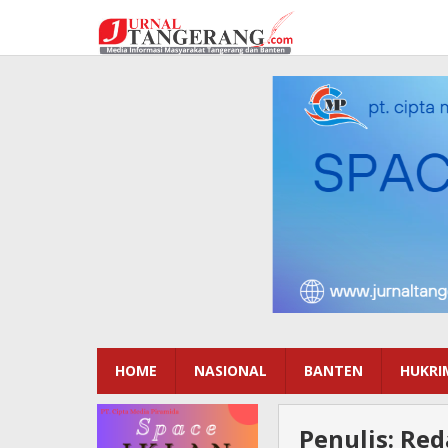
Lewati
ke
konten
HOME
NASIONAL
BANTEN
HUKRI
Penulis:
Red