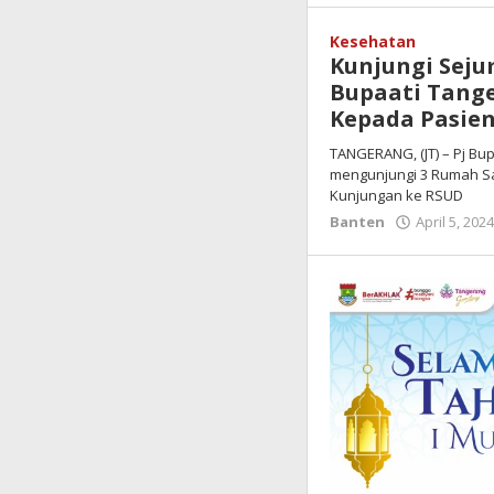
Kesehatan
Kunjungi Seju
Bupaati Tang
Kepada Pasie
TANGERANG, (JT) – Pj Bup
mengunjungi 3 Rumah Sak
Kunjungan ke RSUD
Banten
April 5, 202