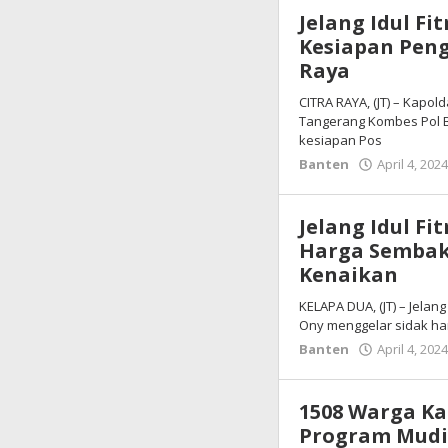
Jelang Idul Fi
Kesiapan Pen
Raya
CITRA RAYA, (JT) – Kapol
Tangerang Kombes Pol B
kesiapan Pos
Banten
April 4, 202
Jelang Idul Fi
Harga Sembak
Kenaikan
KELAPA DUA, (JT) – Jelang
Ony menggelar sidak ha
Banten
April 4, 202
1508 Warga Ka
Program Mudi