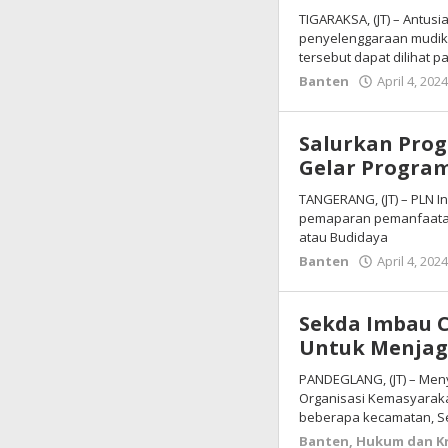
TIGARAKSA, (JT) – Antu
penyelenggaraan mudik gr
tersebut dapat dilihat p
Banten
April 4, 202
Salurkan Prog
Gelar Progra
TANGERANG, (JT) – PLN 
pemaparan pemanfaatan
atau Budidaya
Banten
April 4, 202
Sekda Imbau C
Untuk Menjaga
PANDEGLANG, (JT) – Men
Organisasi Kemasyaraka
beberapa kecamatan, Se
Banten
,
Hukum dan Kr