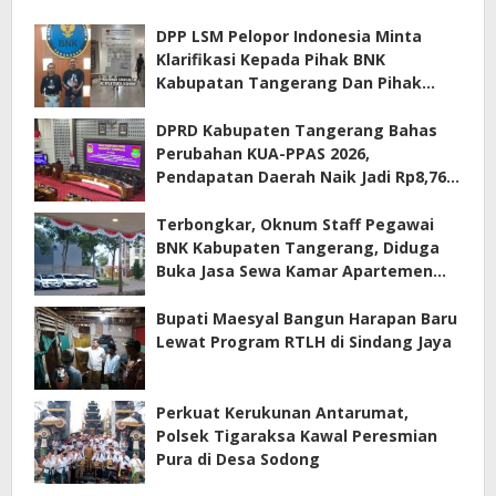
DPP LSM Pelopor Indonesia Minta
Klarifikasi Kepada Pihak BNK
Kabupatan Tangerang Dan Pihak
Manajemen Apartemen ECOHOME
Terkait Sewa Kamar Per Jam
DPRD Kabupaten Tangerang Bahas
Perubahan KUA-PPAS 2026,
Pendapatan Daerah Naik Jadi Rp8,76
Triliun
Terbongkar, Oknum Staff Pegawai
BNK Kabupaten Tangerang, Diduga
Buka Jasa Sewa Kamar Apartemen
Eco Home Citra Raya
Bupati Maesyal Bangun Harapan Baru
Lewat Program RTLH di Sindang Jaya
Perkuat Kerukunan Antarumat,
Polsek Tigaraksa Kawal Peresmian
Pura di Desa Sodong