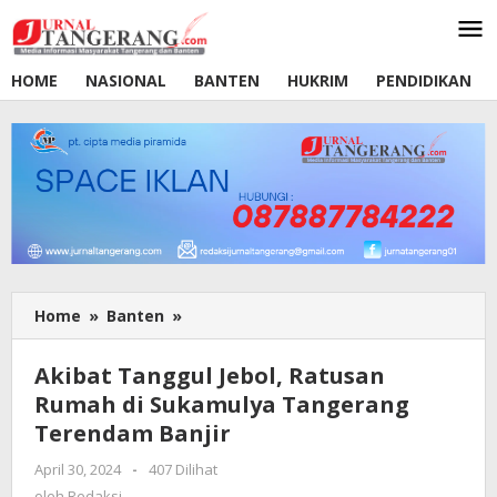
Lewati
ke
konten
HOME
NASIONAL
BANTEN
HUKRIM
PENDIDIKAN
Home
»
Banten
»
Akibat
Tanggul
Jebol,
Akibat Tanggul Jebol, Ratusan
Ratusan
Rumah di Sukamulya Tangerang
Rumah
Terendam Banjir
di
Sukamulya
April 30, 2024
oleh
-
407 Dilihat
Tangerang
Redaksi
oleh
Redaksi