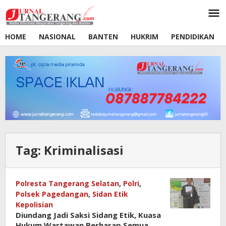
Lewati
ke
konten
HOME
NASIONAL
BANTEN
HUKRIM
PENDIDIKAN
Tag:
Kriminalisasi
Polresta Tangerang Selatan
,
Polri
,
Polsek Pagedangan
,
Sidan Etik
Kepolisian
Diundang Jadi Saksi Sidang Etik, Kuasa
Hukum Wartawan Berharap Semua