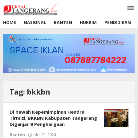
Lewati
ke
konten
HOME
NASIONAL
BANTEN
HUKRIM
PENDIDIKAN
Tag:
bkkbn
Di bawah Kepemimpinan Hendra
Tirmizi, BKKBN Kabupaten Tangerang
Diganjar 9 Penghargaan
Banten
Mei 23, 2024
oleh