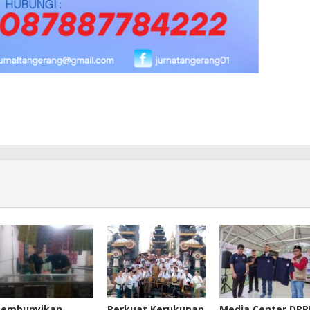
Sembunyikan
Perkuat Kerukunan
Media Center DPR