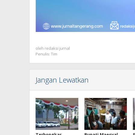
oleh
redaksi jurnal
Penulis: Tim
Jangan Lewatkan
Terbongkar,
Bupati Maesyal