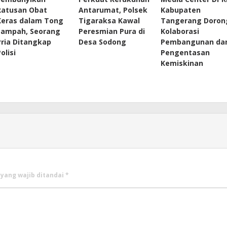
Ratusan Obat
Antarumat, Polsek
Kabupaten
Keras dalam Tong
Tigaraksa Kawal
Tangerang Doron
Sampah, Seorang
Peresmian Pura di
Kolaborasi
Pria Ditangkap
Desa Sodong
Pembangunan da
olisi
Pengentasan
Kemiskinan
 yang wajib ditandai
*