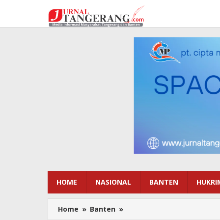
Lewati
ke
konten
HOME
NASIONAL
BANTEN
HUKRI
Home
»
Banten
»
Meresahkan,
Warga