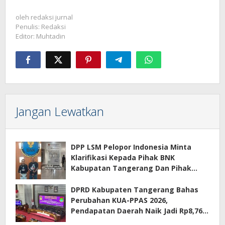
oleh
redaksi jurnal
Penulis: Redaksi
Editor: Muhtadin
Jangan Lewatkan
DPP LSM Pelopor Indonesia Minta
Klarifikasi Kepada Pihak BNK
Kabupatan Tangerang Dan Pihak
Manajemen Apartemen ECOHOME
Terkait Sewa Kamar Per Jam
DPRD Kabupaten Tangerang Bahas
Perubahan KUA-PPAS 2026,
Pendapatan Daerah Naik Jadi Rp8,76
Triliun