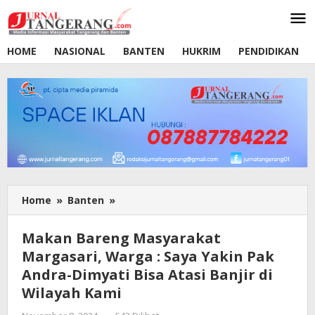
Lewati
ke
konten
HOME
NASIONAL
BANTEN
HUKRIM
PENDIDIKAN
Home
»
Banten
»
Makan
Bareng
Masyarakat
Makan Bareng Masyarakat
Margasari,
Margasari, Warga : Saya Yakin Pak
Warga
Andra-Dimyati Bisa Atasi Banjir di
:
Saya
Wilayah Kami
Yakin