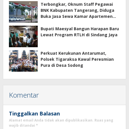
Terbongkar, Oknum Staff Pegawai
BNK Kabupaten Tangerang, Diduga
Buka Jasa Sewa Kamar Apartemen
Eco Home Citra Raya
Bupati Maesyal Bangun Harapan Baru
Lewat Program RTLH di Sindang Jaya
Perkuat Kerukunan Antarumat,
Polsek Tigaraksa Kawal Peresmian
Pura di Desa Sodong
Komentar
Tinggalkan Balasan
Alamat email Anda tidak akan dipublikasikan.
Ruas yang
wajib ditandai
*