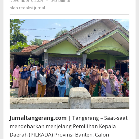
November 8, 2024
oleh
-
543 Dilihat
Pak
redaksi
oleh
redaksi jurnal
Andra-
jurnal
Dimyati
Bisa
Atasi
Banjir
di
Wilayah
Kami
Jurnaltangerang.com
| Tangerang – Saat-saat
mendebarkan menjelang Pemilihan Kepala
Daerah (PILKADA) Provinsi Banten, Calon