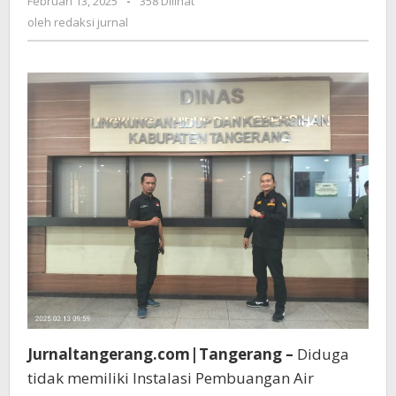
Februari 13, 2025
oleh
-
358 Dilihat
CV.
redaksi
oleh
redaksi jurnal
APM
jurnal
Buang
Limbah
Cair
ke
Sungai
Jurnaltangerang.com|Tangerang –
Diduga
tidak memiliki Instalasi Pembuangan Air