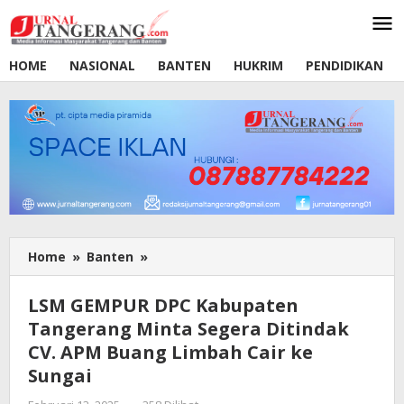
Lewati
ke
konten
HOME
NASIONAL
BANTEN
HUKRIM
PENDIDIKAN
Home
»
Banten
»
LSM
GEMPUR
DPC
LSM GEMPUR DPC Kabupaten
Kabupaten
Tangerang Minta Segera Ditindak
Tangerang
CV. APM Buang Limbah Cair ke
Minta
Segera
Sungai
Ditindak