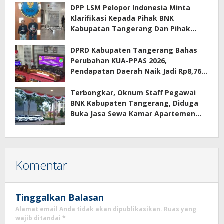
DPP LSM Pelopor Indonesia Minta
Klarifikasi Kepada Pihak BNK
Kabupatan Tangerang Dan Pihak
Manajemen Apartemen ECOHOME
Terkait Sewa Kamar Per Jam
DPRD Kabupaten Tangerang Bahas
Perubahan KUA-PPAS 2026,
Pendapatan Daerah Naik Jadi Rp8,76
Triliun
Terbongkar, Oknum Staff Pegawai
BNK Kabupaten Tangerang, Diduga
Buka Jasa Sewa Kamar Apartemen
Eco Home Citra Raya
Komentar
Tinggalkan Balasan
Alamat email Anda tidak akan dipublikasikan.
Ruas yang
wajib ditandai
*