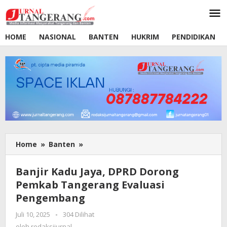
Lewati
ke
konten
HOME
NASIONAL
BANTEN
HUKRIM
PENDIDIKAN
Home
»
Banten
»
Banjir
Kadu
Jaya,
Banjir Kadu Jaya, DPRD Dorong
DPRD
Pemkab Tangerang Evaluasi
Dorong
Pengembang
Pemkab
Tangerang
Juli 10, 2025
oleh
-
304 Dilihat
Evaluasi
redaksijurnal
oleh
redaksijurnal