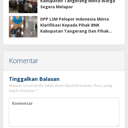
Kabupaten Tangerang Minta Warga
Segera Melapor
DPP LSM Pelopor Indonesia Minta
Klarifikasi Kepada Pihak BNK
Kabupatan Tangerang Dan Pihak
Manajemen Apartemen ECOHOME
Terkait Sewa Kamar Per Jam
Komentar
Tinggalkan Balasan
Alamat email Anda tidak akan dipublikasikan.
Ruas yang
wajib ditandai
*