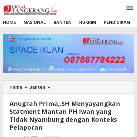
Lewati
ke
konten
HOME
NASIONAL
BANTEN
HUKRIM
PENDIDIKAN
Home
»
Banten
»
Anugrah
Prima,.SH
Menyayangkan
Anugrah Prima,.SH Menyayangkan
Statment
Statment Mantan PH Iwan yang
Mantan
Tidak Nyambung dengan Konteks
PH
Iwan
Pelaporan
yang