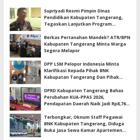
Supriyadi Resmi Pimpin Dinas
Pendidikan Kabupaten Tangerang,
Tegaskan Lanjutkan Program
Prioritas
Berkas Pertanahan Mandek? ATR/BPN
Kabupaten Tangerang Minta Warga
Segera Melapor
DPP LSM Pelopor Indonesia Minta
Klarifikasi Kepada Pihak BNK
Kabupatan Tangerang Dan Pihak
Manajemen Apartemen ECOHOME
Terkait Sewa Kamar Per Jam
DPRD Kabupaten Tangerang Bahas
Perubahan KUA-PPAS 2026,
Pendapatan Daerah Naik Jadi Rp8,76
Triliun
Terbongkar, Oknum Staff Pegawai
BNK Kabupaten Tangerang, Diduga
Buka Jasa Sewa Kamar Apartemen
Eco Home Citra Raya