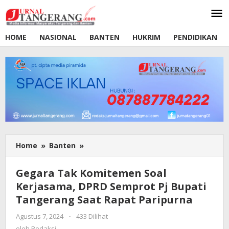
Lewati
ke
konten
HOME
NASIONAL
BANTEN
HUKRIM
PENDIDIKAN
Home
»
Banten
»
Gegara
Tak
Komitemen
Gegara Tak Komitemen Soal
Soal
Kerjasama, DPRD Semprot Pj Bupati
Kerjasama,
Tangerang Saat Rapat Paripurna
DPRD
Semprot
Agustus 7, 2024
oleh
-
433 Dilihat
Pj
Redaksi
oleh
Redaksi