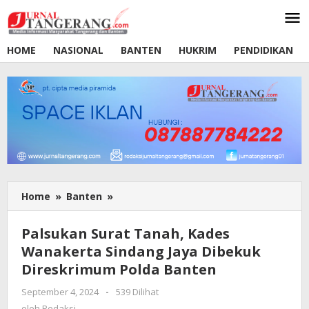
Lewati
ke
konten
HOME
NASIONAL
BANTEN
HUKRIM
PENDIDIKAN
Home
»
Banten
»
Palsukan
Surat
Tanah,
Palsukan Surat Tanah, Kades
Kades
Wanakerta Sindang Jaya Dibekuk
Wanakerta
Direskrimum Polda Banten
Sindang
Jaya
September 4, 2024
oleh
-
539 Dilihat
Dibekuk
Redaksi
oleh
Redaksi