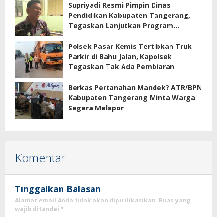
Supriyadi Resmi Pimpin Dinas
Pendidikan Kabupaten Tangerang,
Tegaskan Lanjutkan Program
Prioritas
Polsek Pasar Kemis Tertibkan Truk
Parkir di Bahu Jalan, Kapolsek
Tegaskan Tak Ada Pembiaran
Berkas Pertanahan Mandek? ATR/BPN
Kabupaten Tangerang Minta Warga
Segera Melapor
Komentar
Tinggalkan Balasan
Alamat email Anda tidak akan dipublikasikan.
Ruas yang
wajib ditandai
*