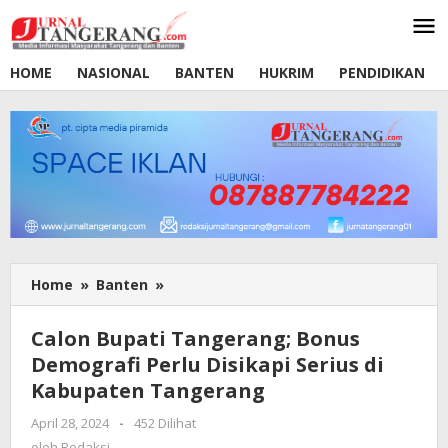
Lewati
ke
konten
HOME
NASIONAL
BANTEN
HUKRIM
PENDIDIKAN
Home
»
Banten
»
Calon
Bupati
Tangerang;
Calon Bupati Tangerang; Bonus
Bonus
Demografi Perlu Disikapi Serius di
Demografi
Kabupaten Tangerang
Perlu
Disikapi
April 28, 2024
oleh
-
452 Dilihat
Serius
Redaksi
oleh
Redaksi