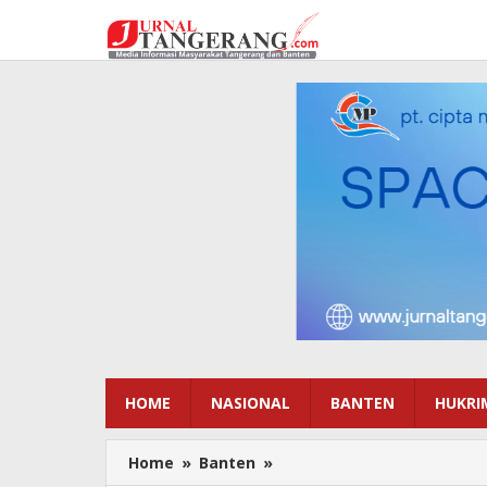
Lewati
ke
konten
HOME
NASIONAL
BANTEN
HUKRI
Home
»
Banten
»
Satpol
PP