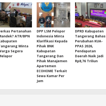
Berkas Pertanahan
DPP LSM Pelopor
DPRD Kabupaten
Mandek? ATR/BPN
Indonesia Minta
Tangerang Bahas
Kabupaten
Klarifikasi Kepada
Perubahan KUA-
Tangerang Minta
Pihak BNK
PPAS 2026,
Warga Segera
Kabupatan
Pendapatan
Melapor
Tangerang Dan
Daerah Naik Jadi
Pihak Manajemen
Rp8,76 Triliun
Apartemen
ECOHOME Terkait
Sewa Kamar Per
Jam