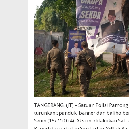
TANGERANG, (JT) – Satuan Polisi Pamong
turunkan spanduk, banner dan baliho be
Senin (15/7/2024). Aksi ini dilakukan Sa
Rasyid dari jabatan Sekda dan ASN di K