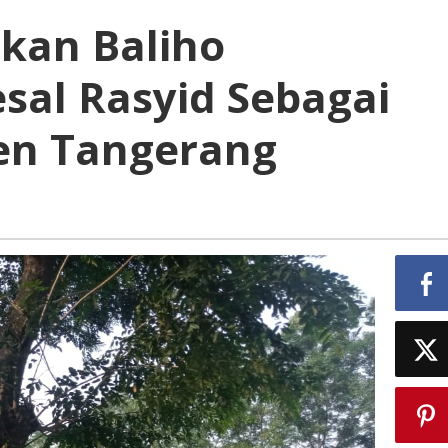
bkan Baliho
al Rasyid Sebagai
en Tangerang